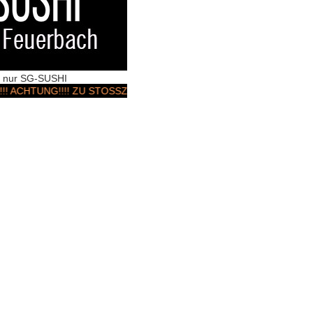
rt nur SG-SUSHI
UNG!!!! ZU STOSSZEITEN & Wochenenden KANN ES ZU LIEFERUNGS