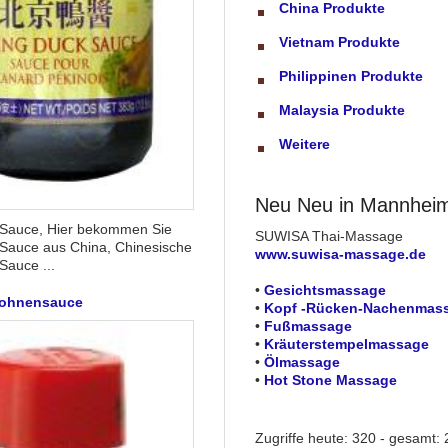
China Produkte
Vietnam Produkte
Philippinen Produkte
Malaysia Produkte
Weitere
Neu Neu in Mannhei
 Sauce, Hier bekommen Sie
SUWISA Thai-Massage
 Sauce aus China, Chinesische
www.suwisa-massage.de
Sauce ...
•
Gesichtsmassage
Bohnensauce
•
Kopf -Rücken-Nachenmas
•
Fußmassage
•
Kräuterstempelmassage
•
Ölmassage
•
Hot Stone Massage
Zugriffe heute: 320 - gesamt: 