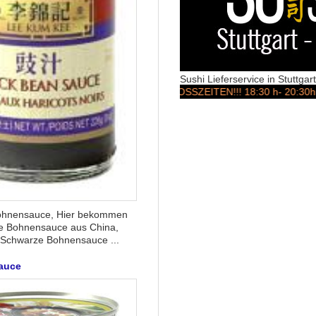
Sushi Lieferservice in Stuttga
STOSSZEITEN!!! 18:30 h- 20:30h!!! ACHT
ohnensauce, Hier bekommen
e Bohnensauce aus China,
 Schwarze Bohnensauce ...
auce