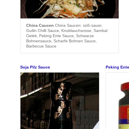
China Caucen
China Saucen: süß-sauer,
Guilin Chilli Sauce, Knoblauchsosse, Sambal
Oelek, Peking Ente Sauce, Schwarze
Bohnensauce, Scharfe Bohnen Sauce,
Barbecue Sauce
Soja Pilz Sauce
Peking Ent