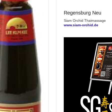
Regensburg Neu
Siam Orchid Thaimassage
www.siam-orchid.de