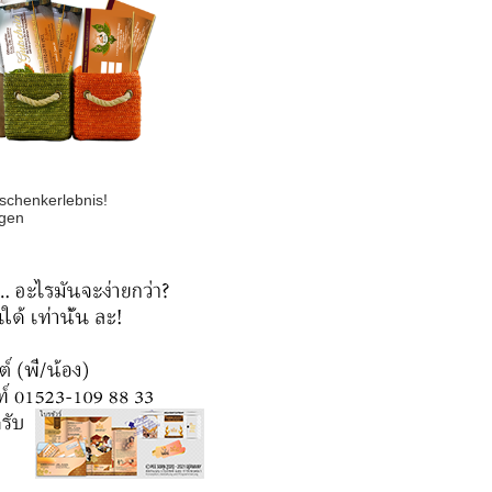
chenkerlebnis!
gen