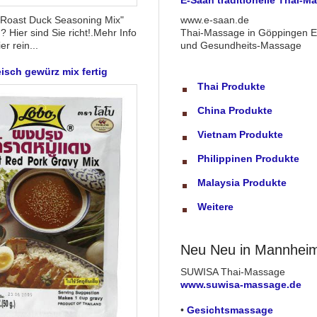
E-Saan traditionelle Thai-M
"Roast Duck Seasoning Mix"
www.e-saan.de
? Hier sind Sie richt!.Mehr Info
Thai-Massage in Göppingen E-
er rein...
und Gesundheits-Massage
isch gewürz mix fertig
Thai Produkte
China Produkte
Vietnam Produkte
Philippinen Produkte
Malaysia Produkte
Weitere
Neu Neu in Mannhei
SUWISA Thai-Massage
www.suwisa-massage.de
•
Gesichtsmassage