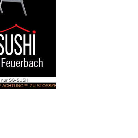
rt nur SG-SUSHI
G!!!! ZU STOSSZEITEN & Wochenenden KANN ES ZU LIEFERUNGSVE