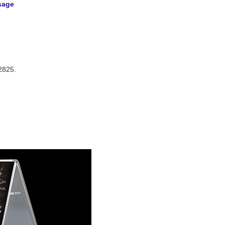
sage
2825.