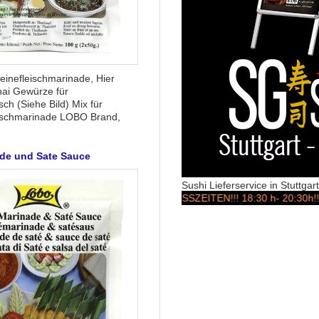
einefleischmarinade, Hier
hai Gewürze für
sch (Siehe Bild) Mix für
ischmarinade LOBO Brand,
ade und Sate Sauce
Sushi Lieferservice in Stuttga
STOSSZEITEN!!! 18:30 h- 20:30h!!! ACHTUN