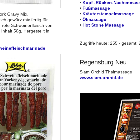
•
Kopf -Rücken-Nachenmas
•
Fußmassage
•
Kräuterstempelmassage
ork Gravy Mix,
•
Ölmassage
sch gewürz mix fertig für
•
Hot Stone Massage
e rote Schweinerfleisch von
nhalt 50g, Hergestellt in
Zugriffe heute: 255 - gesamt: 
weinefleischmarinade
Regensburg Neu
Siam Orchid Thaimassage
www.siam-orchid.de