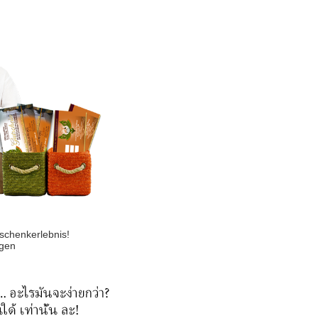
chenkerlebnis!
gen