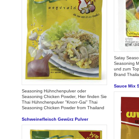
Satay Season
Seasoning Mi
und zum Top
Brand Thail
Sauce Mix 
Seasoning Hühnchenpulver oder
Seasoning Chicken Powder, Hier finden Sie
Thai Hühnchenpulver "Knorr-Gai" Thai
Seasoning Chicken Powder from Thailand
Schweinefleisch Gewürz Pulver